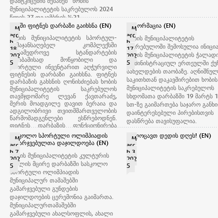
დამტკიცების შესახებ“ ხობის
მუნიციპალიტეტის საკრებულოს 2024
წლის 27 დეკემბრის №21
დადგენილებაში ცვლილების შეტანის
ხობში ფიტნეს დარბაზი გაიხსნა (EN)
ინფორმაცია (EN)
M
M
თაობაზე“ დადგენილების პროექტის
arc
arc
ხობის მუნიციპალიტეტის სპორტულ-
ხობის მუნიციპალიტეტის
განხილვა;
h
h
გამაჯანსაღებელ კომპლექსში
საკრებულოში შემოსულია ინიცი
18,
17,
(მომხსენებელი: დავით ბუკია - ხობის
თანამედროვე სტანდარტების
ხობის მუნიციპალიტეტის ჭალად
202
202
მუნიციპალიტეტის მერი;
შესაბამისად მოწყობილი და
5
5
ადმინისტრაციულ ერთეულში ქუჩ
თანამომხსენებელი: დავით ჭოჭუა -
სპორტული ინვენტარით აღჭურვილი
სახელდების თაობაზე. აღნიშნუ
ფიტნესის დარბაზი გაიხსნა. ფიტნეს
ხობის მუნიციპალიტეტის მერიის
საკითხთან დაკავშირებით ხობის
დარბაზის გახსნის ღონისძიებას ხობის
საფინანსო - საბიუჯეტო სამსახურის
მუნიციპალიტეტის საკრებულოს
მუნიციპალიტეტის საკრებულოს
უფროსი);
თავმჯდომარე ლევან ქავთარაძე,
სხდომათა დარბაზში 19 მარტს 1
2. „ხობის მუნიციპალიტეტის
მერის მოადგილე დავით ბერაია და
სთ-ზე გაიმართება საჯარო განხ
საკრებულოს თანამდებობის პირთა
ადგილობრივი თვითმმართველობის
დაინტერესებული პირებისთვის
და საკრებულოს აპარატის
წარმომადგენლები ესწრებოდნენ.
დასწრება თავისუფალია.
პროფესიული საჯარო მოხელის
ფიტნეს დარბაზის ფუნქციონირება
მნიშვნელოვნად შეუწყობს ხელს ხობის
თანამდებობის რანგირების,
სასკოლო სპორტული ოლიმპიადის
გილოცავთ დედის დღეს! (EN)
M
M
მუნიციპალიტეტში სპორტის
თანამდებობრივი სარგოს ოდენობის
გამარჯვებულთა დაჯილდოება (EN)
arc
arc
განვითარებასა და ჯანსაღი
განსაზღვრისა და საკრებულოს
h 7,
h 3,
ცხოვრების წესის
დამკვიდრებას.
ხობის მუნიციპალიტეტის კულტურის
აპარატის საშტატო ნუსხის
202
202
სპორტული დარბაზით სარგებლობა
სახლის მცირე დარბაზში სასკოლო
5
5
დამტკიცების შესახებ“ ხობის
მოსახლეობისთვის ხელმისაწვდომ
სპორტული ოლიმპიადის
მუნიციპალიტეტის საკრებულოს 2021
ფასად იქნება შესაძლებელი.
მუნიციპალურ თამაშებში
წლის 29 დეკემბრის N18
ფიტნესის დარბაზით სარგებლობის
გამარჯვებული გუნდების
დადგენილებაში ცვლილების შეტანის
გრაფიკის შესახებ დეტალურ
დაჯილდოების ცერემონია გაიმართა.
ინფორმაციას გაეცანით ბმულზე:
თაობაზე“ დადგენილების პროექტის
მუნიციპალურთამაშებში
https://shorturl.at/6n4RE
ან
განხილვა;
დაუკავშირდით “ხობის
გამარჯვებული ახალსოფლის, ახალი
(მომხსენებელი: ლევან ქავთარაძე -