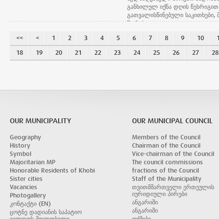
ხობის მუნიციპალიტეტის მერიის
და ა(ა)იპ „ხობის მუნიციპალიტე
განხილულ იქნა დღის წესრიგით
საფინანსო - საბიუჯეტო სამსახურის
საფეხბურთო კლუბ „კოლხეთის“
გათვალისწინებული საკითხები, 
უფროსი);
ორგანიზებით ტარდება.
შორის:
დადგენილების პროექტი „ხობის
<<
<
1
2
3
4
5
6
7
8
9
10
მუნიციპალიტეტის 2025 წლის
ადგილობრივი ბიუჯეტის დამტკი
18
19
20
21
22
23
24
25
26
27
28
შესახებ“ ხობის მუნიციპალიტეტი
საკრებულოს 2024 წლის 27
დეკემბრის №21 დადგენილებაშ
ცვლილების შეტანის თაობაზე“
რომლის თანახმადაც ხობის
მუნიციპალიტეტის 2025 წლის
ადგილობრივ ბიუჯეტში
შემოსულობები განისაზღვრა-231
OUR MUNICIPALITY
OUR MUNICIPAL COUNCIL
ათასი ლარით. გადასახდელები
განისაზღვრა 26346,9 ათასი ლა
Geography
Members of the Council
ოდენობით.
History
Chairman of the Council
სხდომაზე ასევე განხილულ იქნა
Symbol
Vice-chairman of the Council
დადგენილების პროექტი „ხობის
Majoritarian MP
The council commissions
მუნიციპალიტეტის ტერიტორიაზე
Honorable Residents of Khobi
fractions of the Council
სახელმწიფო და ხობის
Sister cities
Staff of the Municipality
მუნიციპალიტეტის საკუთრებაში
Vacancies
თვითმმართველი ერთეულის
არსებული არასასოფლო-სამეუ
იურიდიული პირები
Photogallery
დანიშნულების მიწის ნორმატიუ
ანგარიში
კონტაქტი (EN)
ფასის დადგენის შესახებ“ რომლ
ანგარიში
ცოტნე დადიანის საპატიო
მიხედვითაც არასასოფლო-სამე