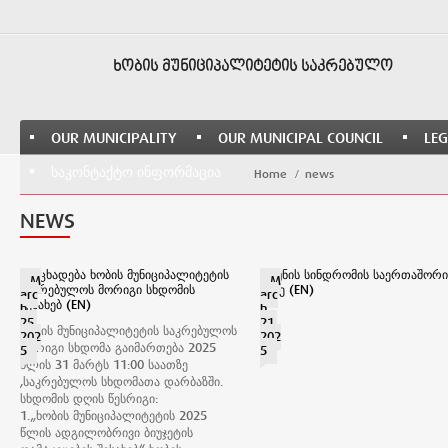
ᲮᲝᲑᲘᲡ ᲛᲣᲜᲘᲪᲘᲞᲐᲚᲘᲢᲔᲢᲘᲡ ᲡᲐᲙᲠᲔᲑᲣᲚᲝ
OUR MUNICIPALITY
OUR MUNICIPAL COUNCIL
LEG
ᲡᲐᲙᲝᲜᲢᲐᲥᲢᲝ ᲘᲜᲤᲝᲠᲛᲐᲪᲘᲐ
Home
news
NEWS
განცხადება ხობის მუნიციპალიტეტის
დაუნის სინდრომის საერთაშორ
M
M
საკრებულოს მორიგი სხდომის
დღე (EN)
arc
arc
შესახებ (EN)
h
h
25,
21,
ხობის მუნიციპალიტეტის საკრებულოს
202
202
მორიგი სხდომა გაიმართება 2025
5
5
წლის 31 მარტს 11:00 საათზე
,საკრებულოს სხდომათა დარბაზში.
სხდომის დღის წესრიგი:
1.„ხობის მუნიციპალიტეტის 2025
წლის ადგილობრივი ბიუჯეტის