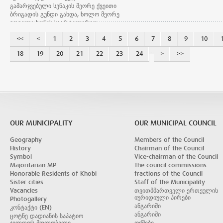
ფეხბურთის რეგიონული
წარმომადგენლებთან, ნუგზარ (ნ
გამარჯვებული სენაკის მეორე ქვეითი
ფედერაციისა და სამეგრელო-ზემო
ლემონჯავას ოჯახის წევრებთან 
ბრიგადის გუნდი გახდა, ხოლო მეორე
სვანეთის ოლიმპიური ორგანიზაციის
საფეხბურთო კლუბების
ადგილი ხონის საარტილერიო
მხარდჭერით ჩატარდა.
ხელმძღვანელ პირებთან ერთა
ბრიგადამ დაიკავა. გამარჯვებული და
ესწრებოდნენ.
<<
<
1
2
3
4
5
6
7
8
9
10
პრიზიორი გუნდები თასებითა და
სპორტული ღონისძიება საფეხბ
სიგელებით დაჯილდოვდნენ.
...
კლუბ ხობის „კოლხეთის“
18
19
20
21
22
23
24
>
>>
სპორტულ ღონისძიებას ხობის
ორგანიზებით და სამეგრელო-ზ
მუნიციპალიტეტის საკრებულოს
სვანეთის ფეხბურთის რეგიონუ
თავმჯდომარე ლევან ქავთარაძე,
ფედერაციისა და სამეგრელო-ზ
მერის მოადგილე დავით ბერაია,
სვანეთის ოლიმპიური ორგანიზა
საქართველოს შეიარაღებული
მხარდჭერით ხორციელდება.
ძალების წარმომადგენლები და კობა
ფინალური შეხვედრები და
შუბითიძის ოჯახის წევრები
დაჯილდოების ცერემონია 29
ესწრებოდნენ.
აგვისტოს გაიმართება.
OUR MUNICIPALITY
OUR MUNICIPAL COUNCIL
ტურნირი ადგილობრივი
თვითმმართველობის მხარდაჭერითა
Geography
Members of the Council
და ა(ა)იპ „ხობის მუნიციპალიტეტის
History
Chairman of the Council
საფეხბურთო კლუბ „კოლხეთის“
Symbol
Vice-chairman of the Council
ორგანიზებით ჩატარდა.
Majoritarian MP
The council commissions
Honorable Residents of Khobi
fractions of the Council
Sister cities
Staff of the Municipality
Vacancies
თვითმმართველი ერთეულის
იურიდიული პირები
Photogallery
ანგარიში
კონტაქტი (EN)
ანგარიში
ცოტნე დადიანის საპატიო