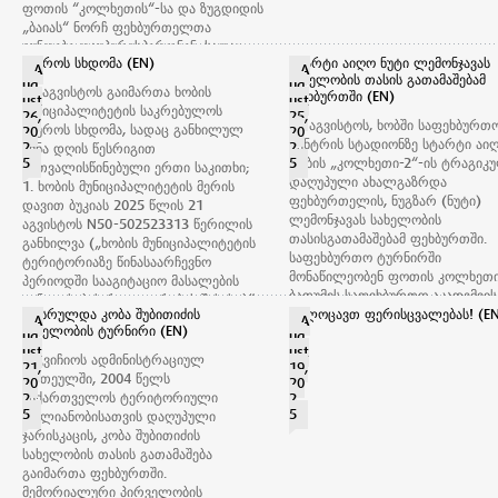
ფოთის “კოლხეთის“-სა და ზუგდიდის
„ბაიას“ ნორჩ ფეხბურთელთა
გუნდები დაუპირისპირდნენ, სადაც
ბიუროს სხდომა (EN)
სტარტი აიღო ნუტი ლემონჯავას
ზუგდიდის „ბაიამ“ გამარჯვება
A
A
სახელობის თასის გათამაშებამ
მოიპოვა და პირველი ადგილის
ug
ug
26 აგვისტოს გაიმართა ხობის
ფეხბურთში (EN)
ust
ust
მფლობელი გახდა. მეორე ადგილზე
მუნიციპალიტეტის საკრებულოს
26,
25,
გავიდა ფოთის „კოლხეთის“ ნორჩ
25 აგვისტოს, ხობში საფეხბურთ
ბიუროს სხდომა, სადაც განხილულ
20
20
ფეხბურთელთა გუნდი, ხოლო მესამე
ცენტრის სტადიონზე სტარტი აი
2
2
იქნა დღის წესრიგით
ადგილი „ხონის სასპორტო სკოლის“
5
5
ხობის „კოლხეთი-2“-ის ტრაგიკ
გათვალისწინებული ერთი საკითხი;
ფეხბურთელთა გუნდმა დაიკავა.
დაღუპული ახალგაზრდა
1. ხობის მუნიციპალიტეტის მერის
დაჯილდოების ცერემონიალს ხობის
ფეხბურთელის, ნუგზარ (ნუტი)
დავით ბუკიას 2025 წლის 21
მუნიციპალიტეტის მერის მოადგილე
ლემონჯავას სახელობის
აგვისტოს N50-502523313 წერილის
დავით ბერაია და საქართველოს
თასისგათამაშებამ ფეხბურთში.
განხილვა („ხობის მუნიციპალიტეტის
ეროვნული ოლიმპიური კომიტეტის
საფეხბურთო ტურნირში
ტერიტორიაზე წინასაარჩევნო
სამეგრელო-ზემო სვანეთის
მონაწილეობენ ფოთის კოლხეთი
პერიოდში სააგიტაციო მასალების
რეგიონალური ორგანიზაციის
ბათუმის საფეხბურთო აკადემიის
განთავსების რეგულირების შესახებ“
პრეზიდენტი გოჩა ჩიქოვანი,
დასრულდა კობა შუბითიძის
ქუთაისის ტორპედოს, ზუგდიდის
გილოცავთ ფერისცვალებას! (E
დადგენილების პროექტის თაობაზე).
A
A
ადგილობრივი ხელისუფლების
სახელობის ტურნირი (EN)
ბაიას, მარტვილის საფეხბურთო
ug
ug
(მომხსენებელი: მედეა თათარიშვილი
წარმომადგენლებთან, ნუგზარ (ნუტი)
ust
სკოლის, ხონის სასპორტო სკოლ
ust
- ხობის მუნიციპალიტეტის
საგვიჩიოს ადმინისტრაციულ
ლემონჯავას ოჯახის წევრებთან და
21,
19,
სენაკის ეგრისის და ხობის კოლ
საკრებულოს
ერთეულში, 2004 წელს
20
20
საფეხბურთო კლუბების
ჭაბუკ ფეხბურთელთა გუნდები.
იურიდიულ, სამანდატო -
საქართველოს ტერიტორიული
2
2
ხელმძღვანელ პირებთან ერთად
ტურნირის გახსნის ცერემონიას 
საპროცედურო და ეთიკის
5
5
მთლიანობისათვის დაღუპული
ესწრებოდნენ.
მუნიციპალიტეტის საკრებულოს
კომისიის თავმჯდომარე).
ჯარისკაცის, კობა შუბითიძის
ტურნირი საფეხბურთო კლუბ ხობის
თავმჯდომარე ლევან ქავთარაძე
სახელობის თასის გათამაშება
„კოლხეთის“ ორგანიზებით და
მერი დავით ბუკია, ადგილობრი
გაიმართა ფეხბურთში.
სამეგრელო-ზემო სვანეთის
თვითმმართველობის
მემორიალური პირველობის