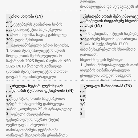
გადაეცა.
მოსწავლეებსა და პედაგოგებს 
სასწავლო წლის დაწყება ხობის
ბიუროს სხდომა (EN)
განცხადება ხობის მუნიციპალიტ
მუნიციპალიტეტის საკრებულოს
S
S
საკრებულოს რიგგარეშე სხდომ
თავმჯდომარემ ლევან ქავთარაძ
ept
ept
10 სექტემბერს გაიმართა ხობის
შესახებ (EN)
em
em
მერმა დავით ბუკიამ და
მუნიციპალიტეტის საკრებულოს
ber
ber
საგანმანათლებლო რესურსცენტ
ხობის მუნიციპალიტეტის საკრე
ბიუროს სხდომა, სადაც განხილულ
10,
9,
უფროსმა, ანა არაბულმა მიულოც
რიგგარეშე სხდომა გაიმართება
202
202
იქნა დღის წესრიგით
ტრადიციულად ხობის წმინდა სა
5
5
წლის 10 სექტემბერს 12:00
გათვალისწინებული ერთი საკითხი;
სახლეობის ტაძრის წინამძღვარმ
საათზე,საკრებულოს სხდომათა
1. ხობის მუნიციპალიტეტის მერის
კირიონ დარასელიამ
დარბაზში.
მოვალეობის შემსრულებლის რ.
პირველკლასელები დალოცა.
სხდომის დღის წესრიგი:
ზაქარაიას 2025 წლის 6 ივნისის N50-
ხობის მუნიციპალიტეტის საკრე
1. „ხობის მუნიციპალიტეტის თო
502517810 წერილის განხილვა
წარმატებულ სასწავლო წელს
დღვაბის ადმინისტრაციული
(„ხობის მუნიციპალიტეტის თორსა-
გისურვებთ.
ერთეულის სოფელ საბუკიოს
დღვაბის ადმინისტრაციული
უსახელო ქუჩების სახელდების
ერთეულის სოფელ საბუკიოს
დასრულდა ნუგზარ ლემონჯავას
შესახებ“ განკარგულების პროექ
გილოცავთ მარიამობას! (EN)
უსახელო ქუჩების სახელდების
A
A
სახელობის ტურნირი ფეხბურთში (EN)
განხილვა.
ug
ug
შესახებ“ განკარგულების პროექტის
ust
(მომხსენებელი: დავით ბუკია - ხ
ust
თაობაზე).
29 აგვისტოს, ხობში საფეხბურთო
29,
28,
მუნიციპალიტეტის მერი;
(მომხსენებელი: ბექა მამაცაშვილი -
ცენტრის სტადიონზე დასრულდა
20
20
თანამომხსენებელი: გია ჩაბალუხ
ხობის მუნიციპალიტეტის საკრებულოს
ხობის „კოლხეთი-2“-ის ტრაგიკულად
2
2
ხობის მუნიციპალიტეტის მერიის
ინფრასტრუქტურისა და სივრცით -
5
5
დაღუპული ახალგაზრდა
ინფრასტრუქტურის, ურბანული
ტერიტორიული დაგეგმარების
ფეხბურთელის, ნუგზარ (ნუტი)
განვითარებისა და არქიტექტურ
კომისიის თავმჯდომარე).
ლემონჯავას სახელობის
სამსახური უფროსი).
თასისგათამაშება ფეხბურთში.
ფინალურ შეხვედრაში ერთმანეთს