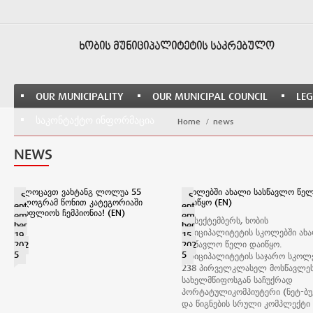
ᲮᲝᲑᲘᲡ ᲛᲣᲜᲘᲪᲘᲞᲐᲚᲘᲢᲔᲢᲘᲡ ᲡᲐᲙᲠᲔᲑᲣᲚᲝ
OUR MUNICIPALITY
OUR MUNICIPAL COUNCIL
LEG
ᲡᲐᲙᲝᲜᲢᲐᲥᲢᲝ ᲘᲜᲤᲝᲠᲛᲐᲪᲘᲐ
Home
news
NEWS
გილოცავთ ვახტანგ ლოლუა 55
სკოლებში ახალი სასწავლო წე
S
S
კილოგრამ წონით კატეგორიაში
დაიწყო (EN)
ept
ept
მსოფლიოს ჩემპიონია! (EN)
em
em
15 სექტემბერს, ხობის
ber
ber
მუნიციპალიტეტის სკოლებში ახ
19,
15,
სასწავლო წელი დაიწყო.
202
202
5
5
მუნიციპალიტეტის საჯარო სკოლ
238 პირველკლასელ მოსწავლე
სახელმწიფოსგან საჩუქრად
პორტატულიკომპიუტერი (ნეტ-ბუ
და წიგნების სრული კომპლექტი