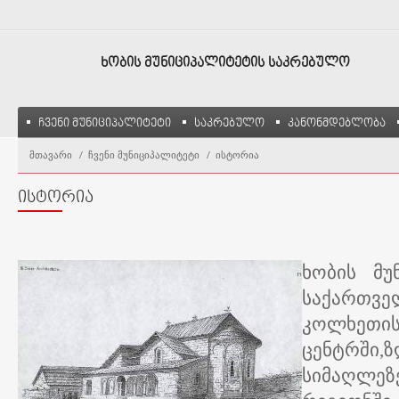
ᲮᲝᲑᲘᲡ ᲛᲣᲜᲘᲪᲘᲞᲐᲚᲘᲢᲔᲢᲘᲡ ᲡᲐᲙᲠᲔᲑᲣᲚᲝ
ჩვენი მუნიციპალიტეტი
საკრებულო
კანონმდებლობა
მთავარი
ჩვენი მუნიციპალიტეტი
ისტორია
ისტორია
ხობის მუ
საქართვე
კოლხ
ცენტრში
სიმაღლე