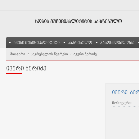
ᲮᲝᲑᲘᲡ ᲛᲣᲜᲘᲪᲘᲞᲐᲚᲘᲢᲔᲢᲘᲡ ᲡᲐᲙᲠᲔᲑᲣᲚᲝ
ჩვენი მუნიციპალიტეტი
საკრებულო
კანონმდებლობა
მთავარი
საკრებულოს წევრები
ივერი ბერიძე
ივერი ბერიძე
ივერი ბე
მობილური: